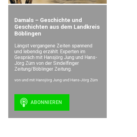
Jahrhunder
bbheute.d
Damals – Geschichte und
szbz.de
Geschichten aus dem Landkreis
podcastb
Böblingen
Sindelfing
Längst vergangene Zeiten spannend
und lebendig erzählt. Experten im
Böblinger
Gespräch mit Hansjörg Jung und Hans-
Jörg Zürn von der Sindelfinger
SZ/BZ
Zeitung/Böblinger Zeitung.
von und mit Hansjörg Jung und Hans-Jörg Zürn