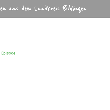
en aus dem Landkreis Böblingen
skript
r Episode
B
Geschichte und Geschichten aus dem Landkreis Böblingen
rgangene Zeiten spannend und lebendig erzählt. Experten im Ge
er Zeitung/Böblinger Zeitung
dustrialisierung in Böblingen
ckerfabrik (Bild: Stadtarchiv Böblingen) über Hautana bis hin zu K
die Leiterin des Böblinger Stadtarchivs, erzählt spannende Gesc