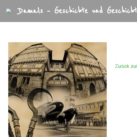
Damals – Geschichte und Geschicht
Startseite
Archiv
Tran
Zurück zu
PodcastB
Damals - 
Längst ve
Sindelfing
35: Die In
Von der Zu
Scheible, 